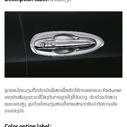
ຊຸດຄອບໂຄຣມຽມຖືກເຮັດເປັນພິເສດເພື່ອເຮັດໃຫ້ການອອກແບບ Fortuner
ຂອງທ່ານສົມບູນຂະນະທີ່ປ້ອງກັນການຂູດເທິງທີ່ຈັບປະຕູ. ເຮັດດ້ວຍວັດສະດຸ
ຄຸນນະພາບສູງ, ຊຸບດ້ວຍໂຄຣມຽມສາມຂັ້ນຕອນສາມາດຮັບປະກັນຄວາມທົນ
ນານຂອງມັນ.
Color option label: